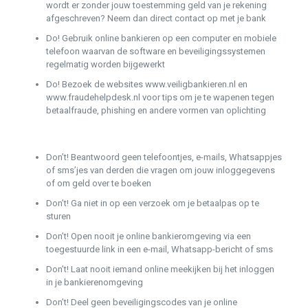
wordt er zonder jouw toestemming geld van je rekening
afgeschreven? Neem dan direct contact op met je bank
Do! Gebruik online bankieren op een computer en mobiele
telefoon waarvan de software en beveiligingssystemen
regelmatig worden bijgewerkt
Do! Bezoek de websites www.veiligbankieren.nl en
www.fraudehelpdesk.nl voor tips om je te wapenen tegen
betaalfraude, phishing en andere vormen van oplichting
Don’t! Beantwoord geen telefoontjes, e-mails, Whatsappjes
of sms’jes van derden die vragen om jouw inloggegevens
of om geld over te boeken
Don’t! Ga niet in op een verzoek om je betaalpas op te
sturen
Don’t! Open nooit je online bankieromgeving via een
toegestuurde link in een e-mail, Whatsapp-bericht of sms
Don’t! Laat nooit iemand online meekijken bij het inloggen
in je bankierenomgeving
Don’t! Deel geen beveiligingscodes van je online