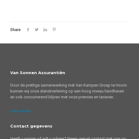
Share
Van Sonnen Assurantiën
Door de prettige samenwerking met Van Kampen Groep te Hoorn
kunnen wij onze dienstverlening op een hoog niveau handhaven
en ook concurrerend blijven met onze premies en tarieven.
Lees verder
Contact gegevens
Heeft u vragen of wilt u advies? Neem gerust contact met ons op.