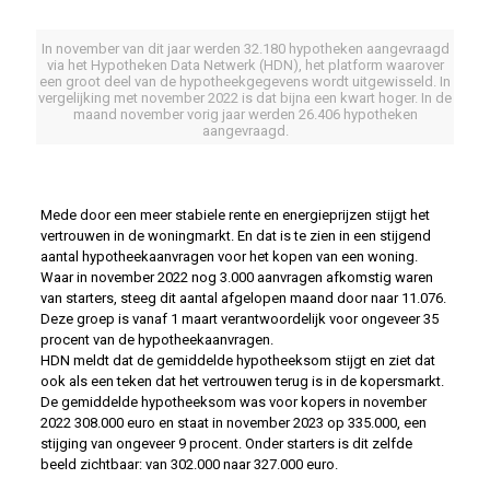
In november van dit jaar werden 32.180 hypotheken aangevraagd
via het Hypotheken Data Netwerk (HDN), het platform waarover
een groot deel van de hypotheekgegevens wordt uitgewisseld. In
vergelijking met november 2022 is dat bijna een kwart hoger. In de
maand november vorig jaar werden 26.406 hypotheken
aangevraagd.
Mede door een meer stabiele rente en energieprijzen stijgt het
vertrouwen in de woningmarkt. En dat is te zien in een stijgend
aantal hypotheekaanvragen voor het kopen van een woning.
Waar in november 2022 nog 3.000 aanvragen afkomstig waren
van starters, steeg dit aantal afgelopen maand door naar 11.076.
Deze groep is vanaf 1 maart verantwoordelijk voor ongeveer 35
procent van de hypotheekaanvragen.
HDN meldt dat de gemiddelde hypotheeksom stijgt en ziet dat
ook als een teken dat het vertrouwen terug is in de kopersmarkt.
De gemiddelde hypotheeksom was voor kopers in november
2022 308.000 euro en staat in november 2023 op 335.000, een
stijging van ongeveer 9 procent. Onder starters is dit zelfde
beeld zichtbaar: van 302.000 naar 327.000 euro.