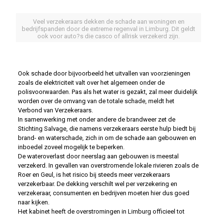
Veel verzekeraars dekken de schade aan woningen en
bedrijfspanden door de extreme regenval in Limburg. Dit geldt
ook voor auto?s die casco of allrisk verzekerd zijn.
Ook schade door bijvoorbeeld het uitvallen van voorzieningen
zoals de elektriciteit valt over het algemeen onder de
polisvoorwaarden. Pas als het water is gezakt, zal meer duidelijk
worden over de omvang van de totale schade, meldt het
Verbond van Verzekeraars.
In samenwerking met onder andere de brandweer zet de
Stichting Salvage, die namens verzekeraars eerste hulp biedt bij
brand- en waterschade, zich in om de schade aan gebouwen en
inboedel zoveel mogelijk te beperken.
De wateroverlast door neerslag aan gebouwen is meestal
verzekerd. In gevallen van overstromende lokale rivieren zoals de
Roer en Geul, is het risico bij steeds meer verzekeraars
verzekerbaar. De dekking verschilt wel per verzekering en
verzekeraar, consumenten en bedrijven moeten hier dus goed
naar kijken.
Het kabinet heeft de overstromingen in Limburg officieel tot