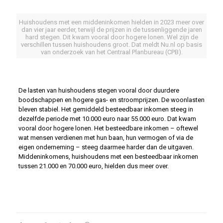
Huishoudens met een middeninkomen hielden in 2023 meer over
dan vier jaar eerder, terwijl de prijzen in de tussenliggende jaren
hard stegen. Dit kwam vooral door hogere lonen. Wel zijn de
verschillen tussen huishoudens groot. Dat meldt Nu.nl op basis
van onderzoek van het Centraal Planbureau (CPB).
De lasten van huishoudens stegen vooral door duurdere
boodschappen en hogere gas- en stroomprijzen. De woonlasten
bleven stabiel. Het gemiddeld besteedbaar inkomen steeg in
dezelfde periode met 10.000 euro naar 55.000 euro. Dat kwam
vooral door hogere lonen. Het besteedbare inkomen – oftewel
wat mensen verdienen met hun baan, hun vermogen of via de
eigen onderneming – steeg daarmee harder dan de uitgaven.
Middeninkomens, huishoudens met een besteedbaar inkomen
tussen 21.000 en 70.000 euro, hielden dus meer over.