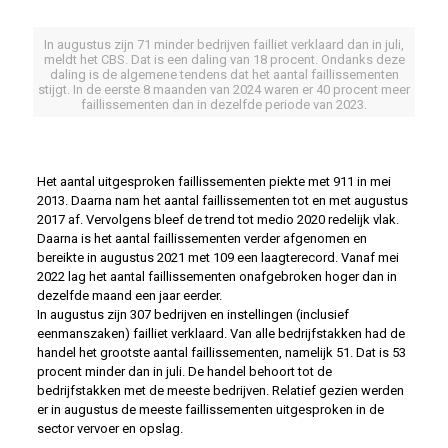
In augustus zijn 71 minder bedrijven failliet verklaard dan in juli,
meldt het CBS. Dat is een daling van 18 procent. Ondanks deze
daling is de algemene tendens dat het aantal faillissementen
stijgt. In de eerste 8 maanden van 2024 waren er 40 procent meer
faillissementen dan in dezelfde periode van 2023.
Het aantal uitgesproken faillissementen piekte met 911 in mei
2013. Daarna nam het aantal faillissementen tot en met augustus
2017 af. Vervolgens bleef de trend tot medio 2020 redelijk vlak.
Daarna is het aantal faillissementen verder afgenomen en
bereikte in augustus 2021 met 109 een laagterecord. Vanaf mei
2022 lag het aantal faillissementen onafgebroken hoger dan in
dezelfde maand een jaar eerder.
In augustus zijn 307 bedrijven en instellingen (inclusief
eenmanszaken) failliet verklaard. Van alle bedrijfstakken had de
handel het grootste aantal faillissementen, namelijk 51. Dat is 53
procent minder dan in juli. De handel behoort tot de
bedrijfstakken met de meeste bedrijven. Relatief gezien werden
er in augustus de meeste faillissementen uitgesproken in de
sector vervoer en opslag.