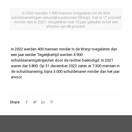
In 2022 werden 1.900 mensen toegelaten tot de Wet
schuldsaneringen natuurlijke personen (Wsnp). Dat is 17 procent
minder dan in 2021. Vergeleken met 10 jaar geleden is het een
afname van 86 procent.
In 2022 werden 400 mensen minder in de Wsnp toegelaten dan
een jaar eerder. Tegelijkertijd werden 4.900
schuldsaneringstrajecten door de rechter beëindigd. In 2021
waren dat 5.800. Op 31 december 2022 zaten er 7.300 mensen in
de schuldsanering; bijna 3.000 schuldenaren minder dan het jaar
ervoor.
Share