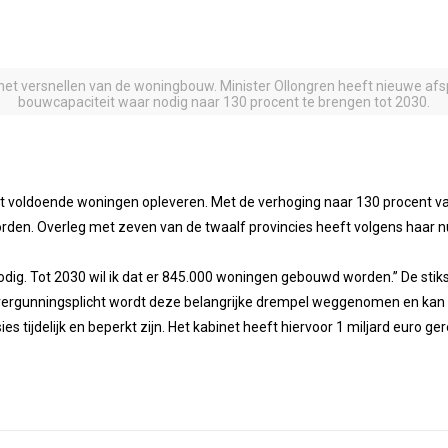
het versnellen van de woningbouw. Minister Ollongren heeft nieuwe a
bouwcapaciteit waar nodig naar 130 procent te brengen tot 2030.
t voldoende woningen opleveren. Met de verhoging naar 130 procent van
en. Overleg met zeven van de twaalf provincies heeft volgens haar nu
dig. Tot 2030 wil ik dat er 845.000 woningen gebouwd worden.” De stik
uurvergunningsplicht wordt deze belangrijke drempel weggenomen en k
s tijdelijk en beperkt zijn. Het kabinet heeft hiervoor 1 miljard euro ge