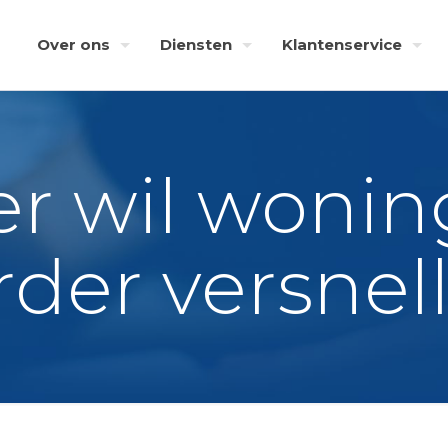
Over ons
Diensten
Klantenservice
er wil won
rder versnel