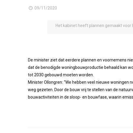
09/11/2020
Het kabinet heeft plannen gemaakt voor 
De minister ziet dat eerdere plannen en voornemens nie
dat de benodigde woningbouwproductie behaald kan word
tot 2030 gebouwd moeten worden.
Minister Ollongren: “We hebben veel nieuwe woningen no
weg gezeten. Door de bouw vrij te stellen van de nat
bouwactiviteiten in de sloop- en bouwfase, waarin emissie