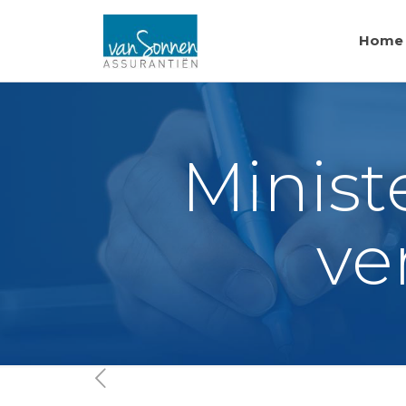
Home
Minist
ve