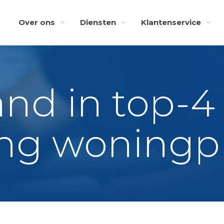
Over ons
Diensten
Klantenservice
nd in top-
ing woningp