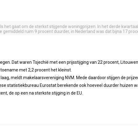
 als het gaat om de sterkst stijgende woningprijzen. In het derde kwart
e gemiddeld ruim 9 procent duurder, in Nederland was dat bijna 17 proc
stegen. Dat waren Tsjechië met een prijsstijging van 22 procent, Litouw
 toename met 2,2 procent het kleinst.
laag, meldt makelaarsvereniging NVM. Mede daardoor stijgen de prijzen
opese statistiekbureau Eurostat berekende ook hoeveel duurder huizen
ent, de op een na sterkste stijging in de EU.