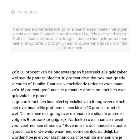
19/10/2020
Nederlanders vertellen niet zo snel aan mensen buiten het eigen
gezin over hun financiële problemen of twijfels over geldzaken.
Ook bij financieel adviseurs leggen mensen hun geldproblemen
niet snel op tafel. Dat blijkt uit een enquête van Rabobank onder
2.700 mensen.
Zo'n 83 procent van de ondervraagden bespreekt alle geldzaken
wel met de partner. Slechts 30 procent doet dat ook met goede
vrienden of familie. Daar zijn verschillende redenen voor, maar
zo'n 16 procent geeft aan het genant te vinden om met hen over
geldzaken te praten.
In gesprek met een financieel specialist vertelt ongeveer de helft
niet over financiële problemen, een kleine 20 procent doet dit
wel. Dat mensen niet graag over de financiële situatie praten is
volgens Rabobank begrijpelijk. Nadenken over financiën levert
voor veel mensen stress op. “Bovendien is de financiële situatie
typisch zo’n onderwerp waarmee, soms pijnlijk, duidelijk kan
worden hoe je ervoor staat ten opzichte van de mensen om je