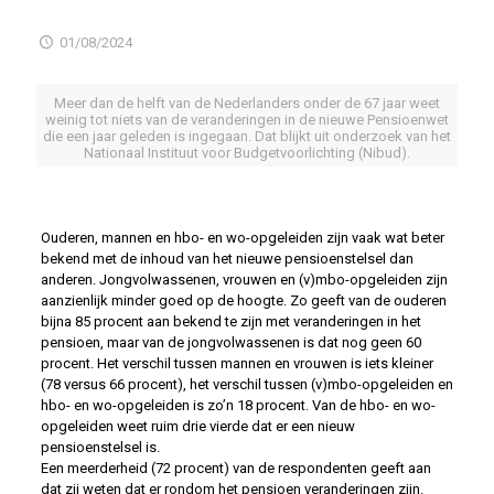
01/08/2024
Meer dan de helft van de Nederlanders onder de 67 jaar weet
weinig tot niets van de veranderingen in de nieuwe Pensioenwet
die een jaar geleden is ingegaan. Dat blijkt uit onderzoek van het
Nationaal Instituut voor Budgetvoorlichting (Nibud).
Ouderen, mannen en hbo- en wo-opgeleiden zijn vaak wat beter
bekend met de inhoud van het nieuwe pensioenstelsel dan
anderen. Jongvolwassenen, vrouwen en (v)mbo-opgeleiden zijn
aanzienlijk minder goed op de hoogte. Zo geeft van de ouderen
bijna 85 procent aan bekend te zijn met veranderingen in het
pensioen, maar van de jongvolwassenen is dat nog geen 60
procent. Het verschil tussen mannen en vrouwen is iets kleiner
(78 versus 66 procent), het verschil tussen (v)mbo-opgeleiden en
hbo- en wo-opgeleiden is zo’n 18 procent. Van de hbo- en wo-
opgeleiden weet ruim drie vierde dat er een nieuw
pensioenstelsel is.
Een meerderheid (72 procent) van de respondenten geeft aan
dat zij weten dat er rondom het pensioen veranderingen zijn.