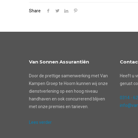
Share
Van Sonnen Assurantiën
Contac
Door de prettige samenwerking met Van
Heeft u v
Kampen Groep te Hoorn kunnen wij onze
gerust co
dienstverlening op een hoog niveau
0314 - 6
handhaven en ook concurrerend blijven
info@van
met onze premies en tarieven.
Lees verder