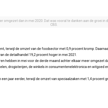
r omgezet dan in mei 2020. Dat was vooral te danken aan de groei in de 
CBS.
nt, terwijl de omzet van de foodsector met 0,9 procent kromp. Daarnaa
van de detailhandel 19,2 procent hoger in mei 2021.
aren hebben in mei voor de derde maand achter elkaar meer omgezet dan
kelen, drogisterijen, de winkels in consumentenelektronica en witgoed e
een jaar eerder, terwijl de omzet van speciaalzaken met 1,4 procent gr