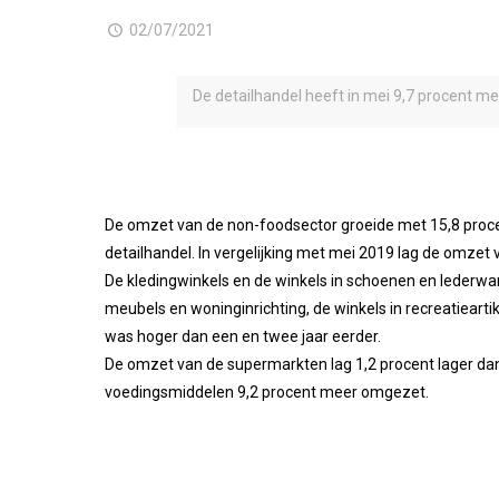
02/07/2021
De detailhandel heeft in mei 9,7 procent mee
De omzet van de non-foodsector groeide met 15,8 proce
detailhandel. In vergelijking met mei 2019 lag de omzet 
De kledingwinkels en de winkels in schoenen en lederw
meubels en woninginrichting, de winkels in recreatiearti
was hoger dan een en twee jaar eerder.
De omzet van de supermarkten lag 1,2 procent lager dan 
voedingsmiddelen 9,2 procent meer omgezet.