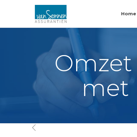
Home
Omzet 
met 