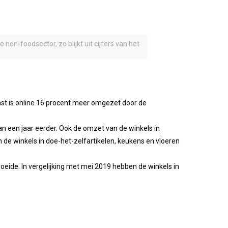
non-foodsector, zo blijkt uit cijfers van het
st is online 16 procent meer omgezet door de
 een jaar eerder. Ook de omzet van de winkels in
n de winkels in doe-het-zelfartikelen, keukens en vloeren
oeide. In vergelijking met mei 2019 hebben de winkels in