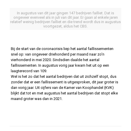
In augustus van dit jaar gingen 147 bedrijven failliet. Dat is
ongeveer evenveel als in juli van dit jaar. Er gaan al enkele jaren
relatief weinig bedrijven failliet en die trend wordt dus in augustus
voortgezet, aldus het CBS.
Bij de start van de coronacrisis liep het aantal faillissementen
snel op: van ongeveer driehonderd per maand naar zo'n
vierhonderd in mei 2020. Sindsdien daalde het aantal
faillissementen. In augustus vorig jaar kwam het uit op een
laagterecord van 109.
Wel is het zo dat het aantal bedrijven dat uit zichzelf stopt, dus
zonder dat er een faillissement is uitgesproken, dit jaar groter is
dan vorig jaar. Uit cijfers van de Kamer van Koophandel (KVK)
blijkt dat tot en met augustus het aantal bedrijven dat stopt elke
maand groter was dan in 2021.