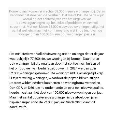
Komend jaar komen er slechts 68.000 nieuwe woningen bij. Dat is
ver onder het doel van de overheid. Dat meldt ING. De bank wijst
vooral op het achterblijven van het uitgeven van
bouwvergunningen, op het stikstofprobleem en een vol
stroomnet. Met een kleine 68.000 nieuwbouwwoningen stijgt het
aantal wel iets, maar het komt nog lang niet in de buurt van de
voorgenomen 100.000 nieuwbouwwoningen per jaar.
Het ministerie van Volkshuisvesting stelde onlangs dat er dit jaar
waarschijnlijk 77.600 nieuwe woningen bij komen. Daar horen
ook woningen bij die ontstaan door het splitsen van huizen of
het ombouwen van bedrijfsgebouwen. In 2024 werden zo'n
82.000 woningen gebouwd. De woningmarkt is al lange tijd krap.
Er zijn te weinig woningen, waardoor de prijzen blijven stijgen.
Daarom wilden eerdere kabinetten de woningbouw versnellen.
Ook CDA en D66, die nu onderhandelen over een nieuwe coalitie,
houden vast aan het doel van 100.000 nieuwe woningen per jaar.
Maar het aantal opgeleverde woningen is de afgelopen jaren
blijven hangen rond de 72.000 per jaar. Sinds 2023 daalt dit
aantal zelfs.