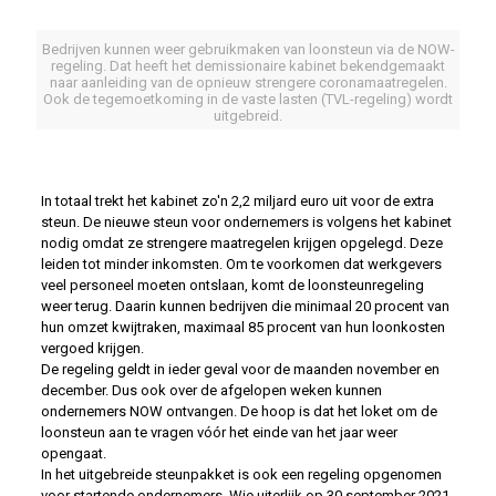
Bedrijven kunnen weer gebruikmaken van loonsteun via de NOW-
regeling. Dat heeft het demissionaire kabinet bekendgemaakt
naar aanleiding van de opnieuw strengere coronamaatregelen.
Ook de tegemoetkoming in de vaste lasten (TVL-regeling) wordt
uitgebreid.
In totaal trekt het kabinet zo'n 2,2 miljard euro uit voor de extra
steun. De nieuwe steun voor ondernemers is volgens het kabinet
nodig omdat ze strengere maatregelen krijgen opgelegd. Deze
leiden tot minder inkomsten. Om te voorkomen dat werkgevers
veel personeel moeten ontslaan, komt de loonsteunregeling
weer terug. Daarin kunnen bedrijven die minimaal 20 procent van
hun omzet kwijtraken, maximaal 85 procent van hun loonkosten
vergoed krijgen.
De regeling geldt in ieder geval voor de maanden november en
december. Dus ook over de afgelopen weken kunnen
ondernemers NOW ontvangen. De hoop is dat het loket om de
loonsteun aan te vragen vóór het einde van het jaar weer
opengaat.
In het uitgebreide steunpakket is ook een regeling opgenomen
voor startende ondernemers. Wie uiterlijk op 30 september 2021