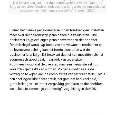
Dat is ruim een jaar later dan eerder werd verwacht. Daarmee
krijgen pensioenfondsen ook een jaar langer de tijd om zich aan
te passen aan het nieuwe stelsel, tot 1 januari 2027.
Binnen het nieuwe pensioenstelsel doen fondsen geen beloften
meer over de toekomstige pensioenen die ze uitkeren. Elke
deelnemer krijgt een eigen pensioenvermogen dat door het
fonds belegd wordt. Op basis van het verwachte rendement en
de levensverwachting kan het fonds inschatten wat de
deelnemer later krijgt. Dit betekent dat het kan meezitten als het
economisch goed gaat, maar ook kan tegenzitten.
Koolmees hoopt dat de overstap naar een nieuw stelsel nog
voor 2027 gemaakt kan worden. Volgens Koolmees is de
vertraging te wijten aan de complexiteit van het vraagstuk. “Het is
een heel ingewikkeld vraagstuk, het gaat om heel veel geld,
grote belangen. Het moet zorgvuldig gebeuren en daar hebben
we helaas iets meer tijd voor nodig”, zegt hij tegen de NOS.