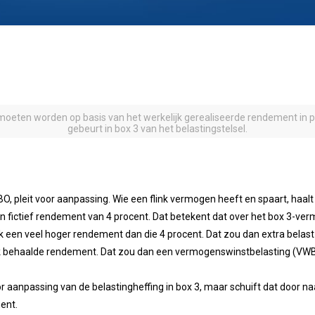
eten worden op basis van het werkelijk gerealiseerde rendement in pl
gebeurt in box 3 van het belastingstelsel.
BO, pleit voor aanpassing. Wie een flink vermogen heeft en spaart, haal
en fictief rendement van 4 procent. Dat betekent dat over het box 3-ve
 een veel hoger rendement dan die 4 procent. Dat zou dan extra belas
ijk behaalde rendement. Dat zou dan een vermogenswinstbelasting (VWB
 aanpassing van de belastingheffing in box 3, maar schuift dat door n
ment.