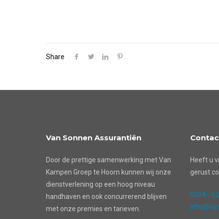
Share
Van Sonnen Assurantiën
Contac
Door de prettige samenwerking met Van
Heeft u v
Kampen Groep te Hoorn kunnen wij onze
gerust co
dienstverlening op een hoog niveau
0314 - 6
handhaven en ook concurrerend blijven
info@van
met onze premies en tarieven.