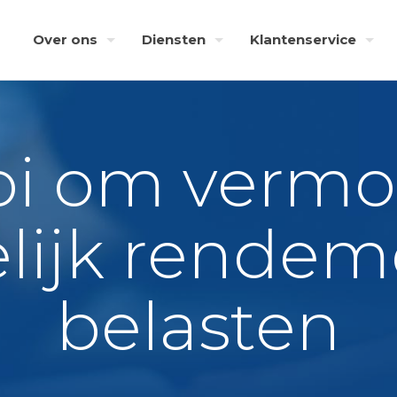
Over ons
Diensten
Klantenservice
oi om verm
lijk rendem
belasten