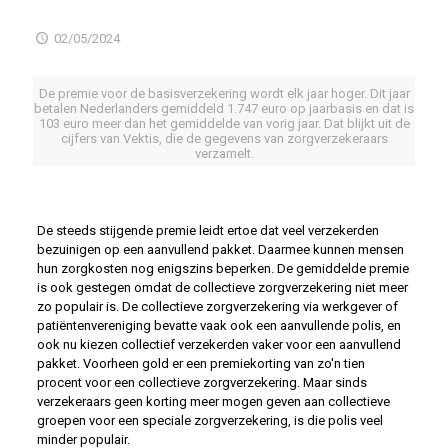
02/05/2024
De premie voor de basisverzekering wordt elk jaar hoger. Dit jaar
betalen Nederlanders gemiddeld 1.747 euro op jaarbasis en dat is
103 euro meer dan het gemiddelde van vorig jaar. Dat blijkt uit de
cijfers van Vektis, die de gegevens van zorgverzekeraars
verzamelt.
De steeds stijgende premie leidt ertoe dat veel verzekerden
bezuinigen op een aanvullend pakket. Daarmee kunnen mensen
hun zorgkosten nog enigszins beperken. De gemiddelde premie
is ook gestegen omdat de collectieve zorgverzekering niet meer
zo populair is. De collectieve zorgverzekering via werkgever of
patiëntenvereniging bevatte vaak ook een aanvullende polis, en
ook nu kiezen collectief verzekerden vaker voor een aanvullend
pakket. Voorheen gold er een premiekorting van zo'n tien
procent voor een collectieve zorgverzekering. Maar sinds
verzekeraars geen korting meer mogen geven aan collectieve
groepen voor een speciale zorgverzekering, is die polis veel
minder populair.