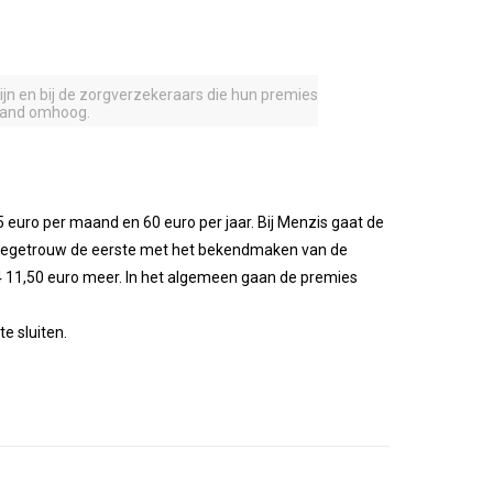
jn en bij de zorgverzekeraars die hun premies
maand omhoog.
euro per maand en 60 euro per jaar. Bij Menzis gaat de
itiegetrouw de eerste met het bekendmaken van de
24 11,50 euro meer. In het algemeen gaan de premies
e sluiten.