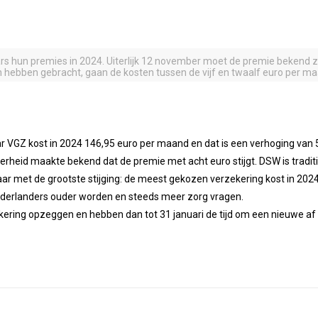
rs hun premies in 2024. Uiterlijk 12 november moet de premie bekend zi
en hebben gebracht, gaan de kosten tussen de vijf en twaalf euro per 
GZ kost in 2024 146,95 euro per maand en dat is een verhoging van 5 
erheid maakte bekend dat de premie met acht euro stijgt. DSW is trad
aar met de grootste stijging: de meest gekozen verzekering kost in 20
ederlanders ouder worden en steeds meer zorg vragen.
ering opzeggen en hebben dan tot 31 januari de tijd om een nieuwe af t