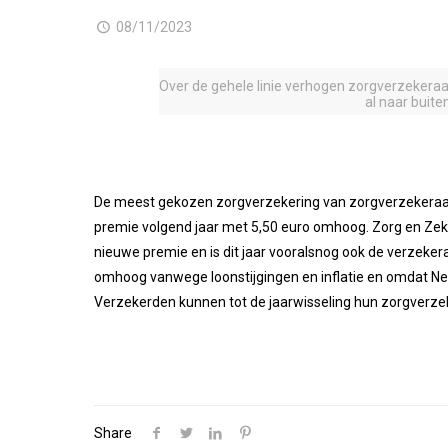
08/11/2023
Over de gehele linie verhogen zorgverzekeraa
al naar buit
De meest gekozen zorgverzekering van zorgverzekeraar V
premie volgend jaar met 5,50 euro omhoog. Zorg en Zek
nieuwe premie en is dit jaar vooralsnog ook de verzeker
omhoog vanwege loonstijgingen en inflatie en omdat N
Verzekerden kunnen tot de jaarwisseling hun zorgverzek
Share