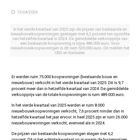
13/04/2026
In het vierde kwartaal van 2025 zijn de prijzen van bestaande en
nieuwbouwkoopwoningen gestegen met 6,2 procent ten opzichte
van hetzelfde kwartaal in 2024. De gemiddelde verkoopprijs van
een bestaande koopwoning is bijna 486.000 euro. Voor
nieuwbouwkoopwoningen is dit ruim 520.000 euro. Dit melden het
CBS en Kadaster.
Er werden ruim 75.000 koopwoningen (bestaande bouw en
nieuwbouw) verkocht in het vierde kwartaal van 2025. Dit is 9,7
procent meer dan in hetzelfde kwartaal van 2024. De gemiddelde
verkoopprijs van de totale koopwoningen is ruim 489.000 euro.
In het vierde kwartaal van 2025 werden er ruim 8.000
nieuwbouwkoopwoningen verkocht, 7,6 procent minder dan in
hetzelfde kwartaal het jaar ervoor. In heel 2025 zijn er ruim 26.000
nieuwbouwwoningen verkocht, evenveel als in 2024.
De prijzen van bestaande koopwoningen stegen met 6,2
procent. Dit is het achtste kwartaal op rij waarin de huizenprijzen