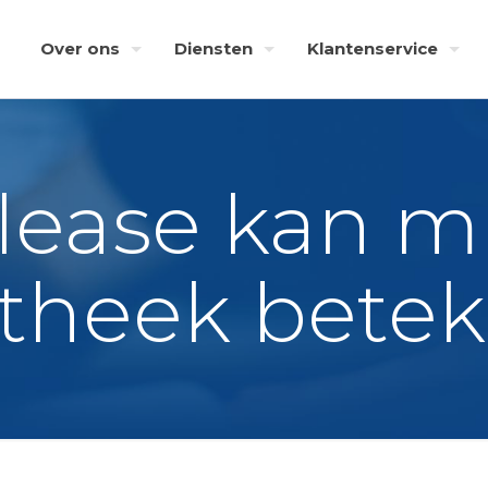
Over ons
Diensten
Klantenservice
élease kan m
theek bete