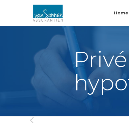
Home
Priv
hypo