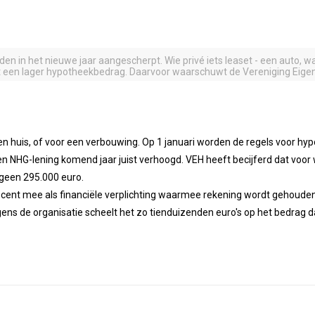
en in het nieuwe jaar aangescherpt. Wie privé iets leaset - een auto,
een lager hypotheekbedrag. Daarvoor waarschuwt de Vereniging Eigen
uis, of voor een verbouwing. Op 1 januari worden de regels voor hypot
n NHG-lening komend jaar juist verhoogd. VEH heeft becijferd dat voo
 geen 295.000 euro.
rocent mee als financiële verplichting waarmee rekening wordt gehouden
gens de organisatie scheelt het zo tienduizenden euro's op het bedrag 