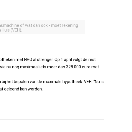
 wasmachine of wat dan ook - moet rekening
 Huis (VEH).
heken met NHG al strenger. Op 1 april volgt de rest.
r wie nu nog maximaal iets meer dan 328.000 euro met
 bij het bepalen van de maximale hypotheek. VEH: “Nu is
dat geleend kan worden.