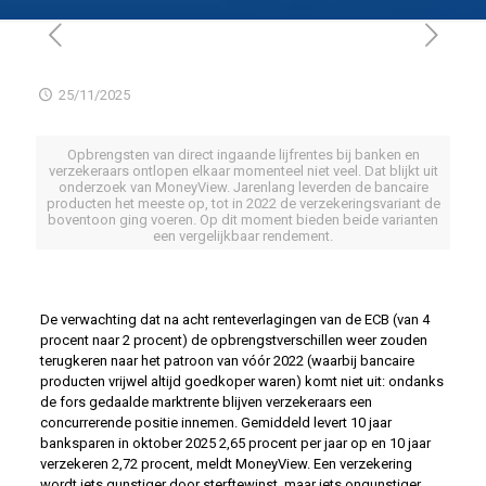
25/11/2025
Opbrengsten van direct ingaande lijfrentes bij banken en
verzekeraars ontlopen elkaar momenteel niet veel. Dat blijkt uit
onderzoek van MoneyView. Jarenlang leverden de bancaire
producten het meeste op, tot in 2022 de verzekeringsvariant de
boventoon ging voeren. Op dit moment bieden beide varianten
een vergelijkbaar rendement.
De verwachting dat na acht renteverlagingen van de ECB (van 4
procent naar 2 procent) de opbrengstverschillen weer zouden
terugkeren naar het patroon van vóór 2022 (waarbij bancaire
producten vrijwel altijd goedkoper waren) komt niet uit: ondanks
de fors gedaalde marktrente blijven verzekeraars een
concurrerende positie innemen. Gemiddeld levert 10 jaar
banksparen in oktober 2025 2,65 procent per jaar op en 10 jaar
verzekeren 2,72 procent, meldt MoneyView. Een verzekering
wordt iets gunstiger door sterftewinst, maar iets ongunstiger