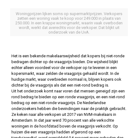
Woningprijzen lijken soms op supermarktprijzen. Verkopers
zetten een woning vaak te koop voor 249.000 in plaats van
250.000. In een krappe woningmarkt, waarin vaak overboden
wordt, werkt dat averechts voor de verkoper. Dat blijkt uit
onderzoek van de UvA.
Het is een bekende makelaarswijsheid dat kopers bij niet-ronde
bedragen dichter op de vraagprijs bieden. Die wijsheid blijkt
echter alleen voordeel voor de verkoper op te leveren in een
kopersmarkt, waar zelden de vraagprijs gehaald wordt. In de
huidige markt, waar overbieden normaal is, blijven kopers ook
dichter bij de vraagprijs als dat een niet-rond bedrag is.
Uit het onderzoek komt naar voren dat mensen geneigd zijn een
rond bedrag te bieden op een ronde vraagprijs, en een niet-rond
bedrag op een niet-ronde vraagprijs. De Nederlandse
onderzoekers hebben die bevindingen naar de praktijk gebracht.
Ze keken naar alle verkopen uit 2017 van NVM-makelaars in
Amsterdam. In dat jaar werd 70 procent van alle verkochte
woningen in de hoofdstad boven de vraagprijs verkocht. Op
huizen die een vraagprijs hadden afgerond op een
tienduizendtal, werd gemiddeld 0,6 procent meer geboden dan