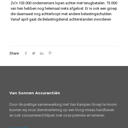
Zo'n 103.000 ondernemers lopen achter met terugbetalen. 73.000
van hen hebben nog helemaal niets afgelost. Er is ook een groep
die daarnaast nog achterloopt met andere belastingschulden.
Vanaf april gaat de Belastingdienst achterstanden invorderen
Share
Van Sonnen Assurantiën
Door de prettige samenwerking met Van Kampen Groep te Hoorn
kunnen wij onze dienstverlening op een hoog niveau handhaven
en ook concurrerend blijven met onze premies en tarieven.