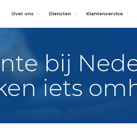
Over ons
Diensten
Klantenservice
nte bij Ned
ken iets om