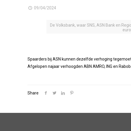
09/04/2024
De Volksbank, waar SNS, ASN Bank en RegioB
euro
Spaarders bij ASN kunnen dezelfde verhoging tegemoet 
Afgelopen najaar verhoogden ABN AMRO, ING en Raboban
Share