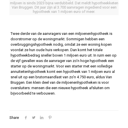
miljoen is sinds 2023 bijna verdubbeld. Dat meldt hypotheekketen
Van Bruggen. Dit jaar zijn al 3.700 aanvragen ingediend voor een
hypotheek van 1 miljoen euro of meer.
Twee derde van de aanvragers van een miljoenenhypotheek is
doorstromer op de woningmarkt. Sommigen hebben een
overbruggingshypotheek nodig, omdat ze een woning kopen
voordat ze hun oude huis verkopen. Dan komt het totale
hypotheekbedrag sneller boven 1 miljoen euro uit. In ruim een op
de vijf gevallen was de aanvrager van zo'n hoge hypotheek een
starter op de woningmarkt. Voor een starter met een volledige
annuïteitenhypotheek komt een hypotheek van 1 miljoen euro al
snel uit op een brutomaandlast van zo'n 4.750 euro, aldus Van
Bruggen. Een klein deel van de miljoenenhypotheken is voor
oversluiters: mensen die een nieuwe hypotheek afsluiten om
bijvoorbeeld te verbouwen.
Share