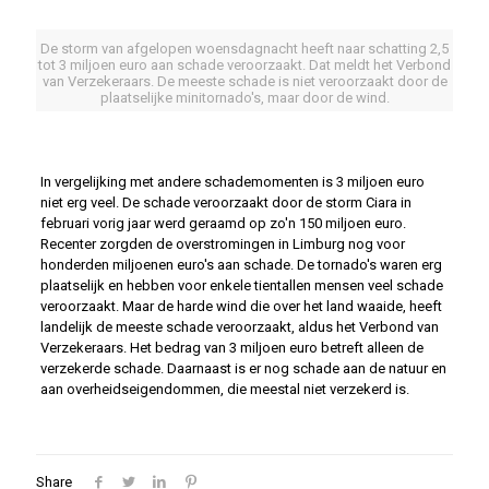
De storm van afgelopen woensdagnacht heeft naar schatting 2,5
tot 3 miljoen euro aan schade veroorzaakt. Dat meldt het Verbond
van Verzekeraars. De meeste schade is niet veroorzaakt door de
plaatselijke minitornado's, maar door de wind.
In vergelijking met andere schademomenten is 3 miljoen euro
niet erg veel. De schade veroorzaakt door de storm Ciara in
februari vorig jaar werd geraamd op zo'n 150 miljoen euro.
Recenter zorgden de overstromingen in Limburg nog voor
honderden miljoenen euro's aan schade. De tornado's waren erg
plaatselijk en hebben voor enkele tientallen mensen veel schade
veroorzaakt. Maar de harde wind die over het land waaide, heeft
landelijk de meeste schade veroorzaakt, aldus het Verbond van
Verzekeraars. Het bedrag van 3 miljoen euro betreft alleen de
verzekerde schade. Daarnaast is er nog schade aan de natuur en
aan overheidseigendommen, die meestal niet verzekerd is.
Share