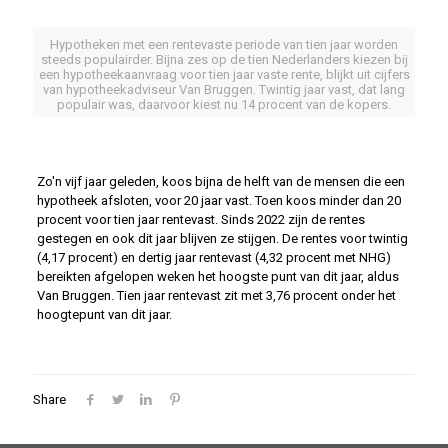
Hypotheken met een rentevaste periode van tien jaar worden
steeds populairder. Bijna zes op de tien Nederlanders kiezen bij
een hypotheekaanvraag voor tien jaar vaste rente, blijkt uit cijfers
van hypotheekadviseur Van Bruggen. Twintig jaar vast, dat lang
populair was, daarvoor kiest nu 14 procent van de kopers.
Zo'n vijf jaar geleden, koos bijna de helft van de mensen die een
hypotheek afsloten, voor 20 jaar vast. Toen koos minder dan 20
procent voor tien jaar rentevast. Sinds 2022 zijn de rentes
gestegen en ook dit jaar blijven ze stijgen. De rentes voor twintig
(4,17 procent) en dertig jaar rentevast (4,32 procent met NHG)
bereikten afgelopen weken het hoogste punt van dit jaar, aldus
Van Bruggen. Tien jaar rentevast zit met 3,76 procent onder het
hoogtepunt van dit jaar.
Share