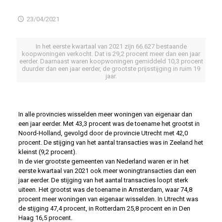
23/04/2021
In het eerste kwartaal van 2021 zijn 66.627 bestaande
koopwoningen verkocht. Dat is 29,2 procent meer dan een jaar
eerder. Daarnaast waren koopwoningen gemiddeld 10,3 procent
duurder dan een jaar eerder, de grootste prijsstijging in ruim 19
jaar.
In alle provincies wisselden meer woningen van eigenaar dan
een jaar eerder. Met 43,3 procent was de toename het grootst in
Noord-Holland, gevolgd door de provincie Utrecht met 42,0
procent. De stijging van het aantal transacties was in Zeeland het
kleinst (9,2 procent).
In de vier grootste gemeenten van Nederland waren er in het
eerste kwartaal van 2021 ook meer woningtransacties dan een
jaar eerder. De stijging van het aantal transacties loopt sterk
uiteen. Het grootst was de toename in Amsterdam, waar 74,8
procent meer woningen van eigenaar wisselden. In Utrecht was
de stijging 47,4 procent, in Rotterdam 25,8 procent en in Den
Haag 16,5 procent.