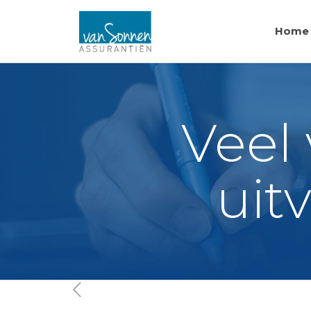
Home
Veel 
uit