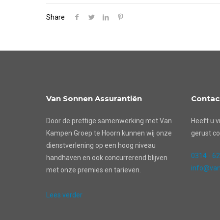
Share
Van Sonnen Assurantiën
Contac
Door de prettige samenwerking met Van
Heeft u v
Kampen Groep te Hoorn kunnen wij onze
gerust co
dienstverlening op een hoog niveau
0314 - 6
handhaven en ook concurrerend blijven
info@van
met onze premies en tarieven.
Lees verder