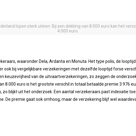
erland lopen sterk uiteen. Bij een dekking van 8.000 euro kan het versch
4.000 euro.
zekeraars, waaronder Dela, Ardanta en Monuta. Het type polis, de loopti
er ook bij vergelijkbare verzekeringen met dezelfde looptijd forse vers
eit en keuzevrijheid van de uitvaartverzekeringen, zo zeggen de onderzoe
n 8.000 euro is het grootste verschil in totaal betaalde premie 3.976 euro
 zo blijkt uit het onderzoek. Een aantal verzekeraars past indexatie to
e. De premie gaat ook omhoog, maar de verzekering blijf wel waardevas