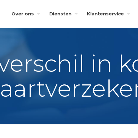
Over ons
Diensten
Klantenservice
verschil in 
vaartverzeke