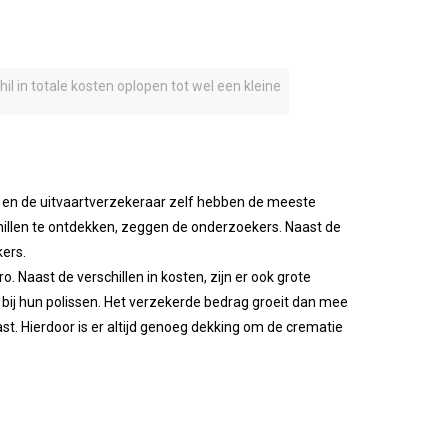
il in totale kosten oplopen tot wel een kleine
jd en de uitvaartverzekeraar zelf hebben de meeste
chillen te ontdekken, zeggen de onderzoekers. Naast de
kers.
. Naast de verschillen in kosten, zijn er ook grote
e bij hun polissen. Het verzekerde bedrag groeit dan mee
t. Hierdoor is er altijd genoeg dekking om de crematie