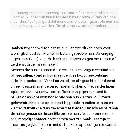
Huiseigenaren die vanwege corona in financiële problemen
komen, kunnen van hun bank een betaalpauze krijgen van drie
maanden. Tot 1 juli gold dat mensen met betalingsproblemen niet
uit huis gezet werden. Die afspraak wordt niet verlengd.
Banken zeggen wel toe dat ze hun uiterste blijven doen voor
woningbehoud van klanten in betalingsproblemen. Vereniging
Eigen Huis (VEH) zegt de banken te blijven volgen om te zien of
ze die woorden waarmaken.
Mensen die hun inkomen door corona sterk zagen verminderen
of wegvallen, konden hun maandelijkse hypotheekbetaling
tijdelijk opschorten. Vanaf nu zal bij betalingsachterstand eerst
uit een gesprek met de bank moeten blijken of het verder laten
oplopen ervan verantwoord is. Banken zeggen hun best te
blijven doen voor woningbehoud van hun klanten. VEH roept
geldverstrekkers op om het niet bij goede intenties te laten en
klanten duidelijkheid en zekerheid te bieden. Het advies blijft aan
de huiseigenaar die financiële problemen ziet aankomen om zo
snel mogelijk contact op te nemen met zijn bank. Dan zijn er
meer mogelijkheden om met de bank tot oplossingen te komen.