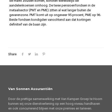
de markt zouden komen, schoten wereldwijd de
aandelenkoersen omhoog. De twee pensioenfondsen in de
metaalsector (PMT en PME) zitten al wat langer buiten de
gevarenzone. PMT komt uit op ongeveer 95 procent, PME op 96.
Beide fondsen kondigden vanochtend aan dat kortingen
definitief van de baan zijn.
Share
Van Sonnen Assurantiën
Door de prettige samenwerking met Van Kampen Groep te Hoorn
kunnen wij onze dienstverlening op een hoog niveau handhaven
en ook concurrerend blijven met onze premies en tarieven.