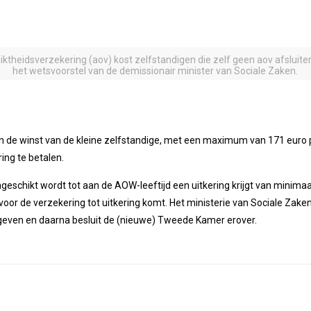
ktheidsverzekering (aov) kost zelfstandigen die zelf geen aov afsluit
het wetsvoorstel van de demissionair minister van Sociale Zaken.
an de winst van de kleine zelfstandige, met een maximum van 171 euro p
ing te betalen.
ngeschikt wordt tot aan de AOW-leeftijd een uitkering krijgt van minima
voor de verzekering tot uitkering komt. Het ministerie van Sociale Zak
geven en daarna besluit de (nieuwe) Tweede Kamer erover.