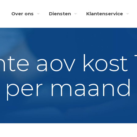
Over ons
Diensten
Klantenservice
hte aov kost 
per maand