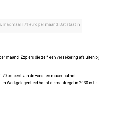
en, maximaal 171 euro per maand. Dat staat in
er maand. Zzp'ers die zelf een verzekering afsluiten bij
al 70 procent van de winst en maximaal het
en en Werkgelegenheid hoopt de maatregel in 2030 in te