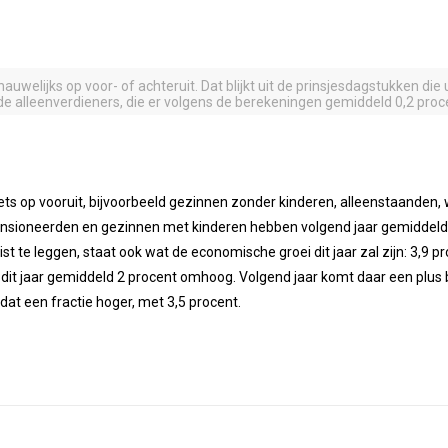
auwelijks op voor- of achteruit. Dat blijkt uit de prinsjesdagstukken die 
ij de alleenverdieners, die er volgens de berekeningen gemiddeld 0,2 pro
 op vooruit, bijvoorbeeld gezinnen zonder kinderen, alleenstaanden, 
nsioneerden en gezinnen met kinderen hebben volgend jaar gemiddeld pr
 te leggen, staat ook wat de economische groei dit jaar zal zijn: 3,9 pr
dit jaar gemiddeld 2 procent omhoog. Volgend jaar komt daar een plus b
dat een fractie hoger, met 3,5 procent.