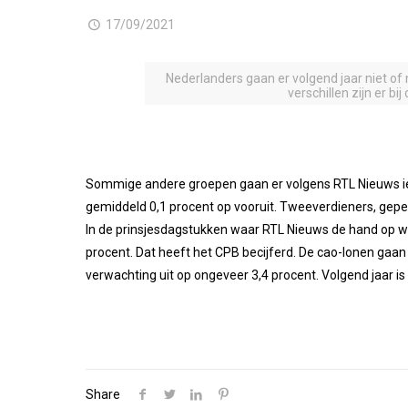
17/09/2021
Nederlanders gaan er volgend jaar niet of n
verschillen zijn er b
Sommige andere groepen gaan er volgens RTL Nieuws iets
gemiddeld 0,1 procent op vooruit. Tweeverdieners, gepe
In de prinsjesdagstukken waar RTL Nieuws de hand op wist
procent. Dat heeft het CPB becijferd. De cao-lonen gaan 
verwachting uit op ongeveer 3,4 procent. Volgend jaar is 
Share