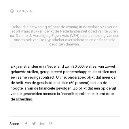
06/10/2023
Behoud je de woning of gaat de woning in de verkoop? Over dit
soort vraagstukken denkt de Nederlander niet goed van te voren
na. Dat meldt Vereniging Eigen Huis (VEH) naar aanleiding van een
onderzoek van De Hypotheker over scheiden en de financiële
gevolgen daarvan.
Elk jaar stranden er in Nederland zo’n 30.000 relaties, van zowel
gehuwde stellen, geregistreerd partnerschappen als stellen met
een samenlevingscontract. Uit het onderzoek blijkt dat meer dan
de helft van de gescheiden stellen (60 procent) niet op de
hoogte is van de financiële gevolgen. Zo blijkt dat één op de vijf
van de gescheiden mensen in financiële problemen komt door
de scheiding.
Share