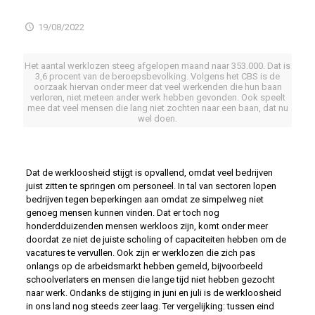
19/08/2022
Het aantal werklozen steeg afgelopen maand naar 353.000. Dat is
3,6 procent van de beroepsbevolking. Volgens het CBS is de
oorzaak hiervan onder meer dat veel werkenden die hun baan
verloren, niet meteen ander werk hebben gevonden. Ook speelt
mee dat veel mensen die lang niet zochten naar een baan, dat nu
wel doen.
Dat de werkloosheid stijgt is opvallend, omdat veel bedrijven
juist zitten te springen om personeel. In tal van sectoren lopen
bedrijven tegen beperkingen aan omdat ze simpelweg niet
genoeg mensen kunnen vinden. Dat er toch nog
honderdduizenden mensen werkloos zijn, komt onder meer
doordat ze niet de juiste scholing of capaciteiten hebben om de
vacatures te vervullen. Ook zijn er werklozen die zich pas
onlangs op de arbeidsmarkt hebben gemeld, bijvoorbeeld
schoolverlaters en mensen die lange tijd niet hebben gezocht
naar werk. Ondanks de stijging in juni en juli is de werkloosheid
in ons land nog steeds zeer laag. Ter vergelijking: tussen eind