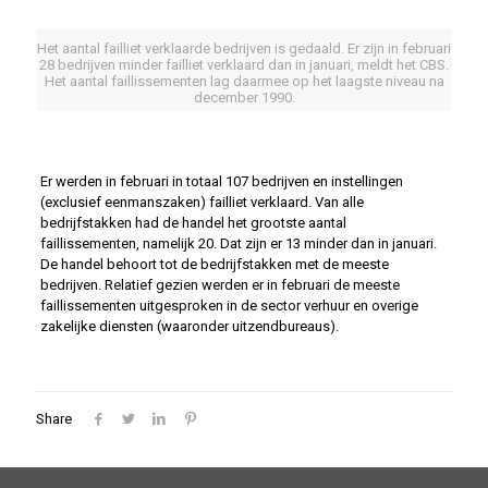
Het aantal failliet verklaarde bedrijven is gedaald. Er zijn in februari
28 bedrijven minder failliet verklaard dan in januari, meldt het CBS.
Het aantal faillissementen lag daarmee op het laagste niveau na
december 1990.
Er werden in februari in totaal 107 bedrijven en instellingen
(exclusief eenmanszaken) failliet verklaard. Van alle
bedrijfstakken had de handel het grootste aantal
faillissementen, namelijk 20. Dat zijn er 13 minder dan in januari.
De handel behoort tot de bedrijfstakken met de meeste
bedrijven. Relatief gezien werden er in februari de meeste
faillissementen uitgesproken in de sector verhuur en overige
zakelijke diensten (waaronder uitzendbureaus).
Share