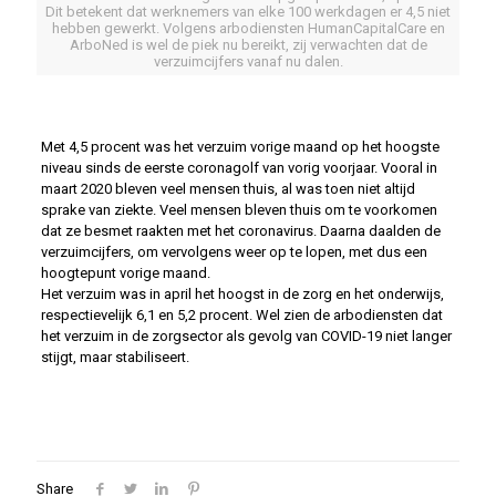
Dit betekent dat werknemers van elke 100 werkdagen er 4,5 niet
hebben gewerkt. Volgens arbodiensten HumanCapitalCare en
ArboNed is wel de piek nu bereikt, zij verwachten dat de
verzuimcijfers vanaf nu dalen.
Met 4,5 procent was het verzuim vorige maand op het hoogste
niveau sinds de eerste coronagolf van vorig voorjaar. Vooral in
maart 2020 bleven veel mensen thuis, al was toen niet altijd
sprake van ziekte. Veel mensen bleven thuis om te voorkomen
dat ze besmet raakten met het coronavirus. Daarna daalden de
verzuimcijfers, om vervolgens weer op te lopen, met dus een
hoogtepunt vorige maand.
Het verzuim was in april het hoogst in de zorg en het onderwijs,
respectievelijk 6,1 en 5,2 procent. Wel zien de arbodiensten dat
het verzuim in de zorgsector als gevolg van COVID-19 niet langer
stijgt, maar stabiliseert.
Share