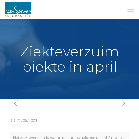
Ziekteverzuim
piekte in april
21/05/2021
Het ziekteverzuim is vorige maand opgelopen naar 4,5 procent.