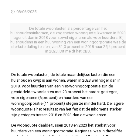
08/06/2025
De totale woonlasten als percentage van het
huishoudensinkomen, de zogeheten woonquote, kwamen in 2023
lager uit dan in 2018 voor zowel eigenaren als voor huurders. Bij
huishoudens in een huurwoning van een woningcorporatie was de
sterkste daling te zien, van 31,0 procent in 2018 naar 25,4 procent
in 2023. Dit meldt het CBS.
De totale woonlasten, de totale maandelijkse lasten die een
huishouden kwijt is aan wonen, waren in 2023 wel hoger dan in
2018. Voor huurders van een niet-woningcorporatie zijn de
gemiddelde woonlasten met 23 procent het hardst gestegen,
voor eigenaren (6 procent) en huurders van een
woningcorporatie (11 procent) stegen ze minder hard. De lagere
woonquote is het resultaat van het feit dat de inkomens sterker
zijn gestegen tussen 2018 en 2023 dan de woonlasten.
De woonquote daalde tussen 2018 en 2023 het sterkst voor
huurders van een woningcorporatie. Regionaal was in diezelfde