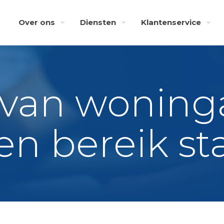
Over ons
Diensten
Klantenservice
e van wonin
n bereik st