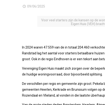
09/06/2025
Voor veel starters zijn de kansen op de won
Eigen Huis (VEH) brach
In 2024 waren 47.559 van de in totaal 204.460 verkochte
Randstad lag het aantal voor starters betaalbare huize
groot. Ook in de regio Eindhoven is er een tekort aan be
Vereniging Eigen Huis maakt zich zorgen over de beperk
de huidige woningvoorraad, door bijvoorbeeld splitsing.
De verschillen per regio en gemeente zijn groot. Pekel
gemeenten Heerlen, Kerkrade en Brunssum volgen op de
Rozendaal en Vlieland, al vonden in die laatste überhau
Van de grote steden deden Amsterdam, Haarlem, Almere 