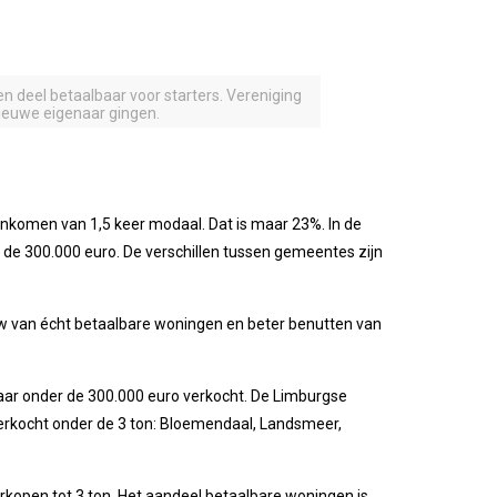
en deel betaalbaar voor starters. Vereniging
nieuwe eigenaar gingen.
inkomen van 1,5 keer modaal. Dat is maar 23%. In de
 de 300.000 euro. De verschillen tussen gemeentes zijn
uw van écht betaalbare woningen en beter benutten van
jaar onder de 300.000 euro verkocht. De Limburgse
erkocht onder de 3 ton: Bloemendaal, Landsmeer,
kopen tot 3 ton. Het aandeel betaalbare woningen is