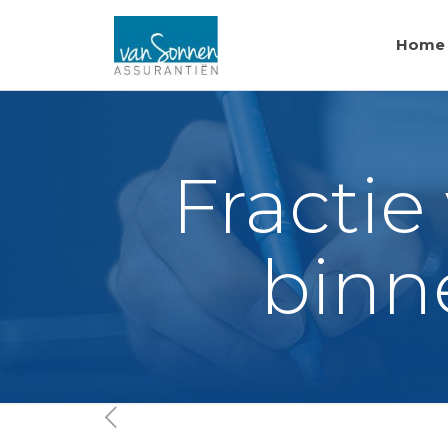
Home
Fracti
binne