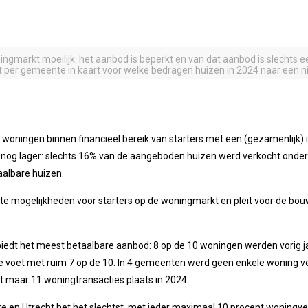
ingmarkt moeilijk: het aanbod is beperkt en van dat aanbod is slechts e
t per gemeente in kaart voor welke bedragen huizen in 2024 naar een 
 woningen binnen financieel bereik van starters met een (gezamenlijk) 
n nog lager: slechts 16% van de aangeboden huizen werd verkocht onder
taalbare huizen.
te mogelijkheden voor starters op de woningmarkt en pleit voor de bo
a biedt het meest betaalbare aanbod: 8 op de 10 woningen werden vorig 
 voet met ruim 7 op de 10. In 4 gemeenten werd geen enkele woning v
pt maar 11 woningtransacties plaats in 2024.
en Utrecht het het slechtst, met ieder maximaal 10 procent woningver