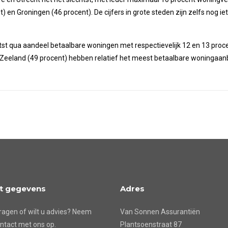
 en Groningen (46 procent). De cijfers in grote steden zijn zelfs nog ie
tst qua aandeel betaalbare woningen met respectievelijk 12 en 13 proc
Zeeland (49 procent) hebben relatief het meest betaalbare woningaanb
t gegevens
Adres
ragen of wilt u advies? Neem
Van Sonnen Assurantiën
ntact met ons op.
Plantsoenstraat 87