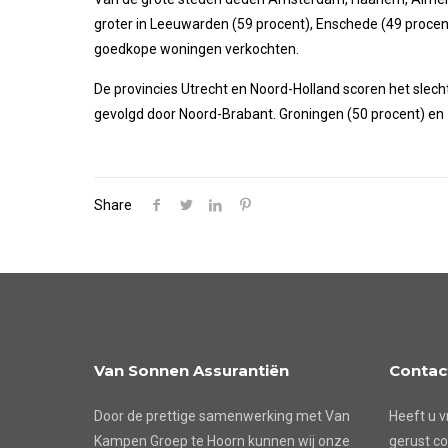
groter in Leeuwarden (59 procent), Enschede (49 procent)
goedkope woningen verkochten.
De provincies Utrecht en Noord-Holland scoren het slech
gevolgd door Noord-Brabant. Groningen (50 procent) en 
Share
Van Sonnen Assurantiën
Contac
Door de prettige samenwerking met Van
Heeft u v
Kampen Groep te Hoorn kunnen wij onze
gerust co