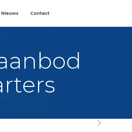
Nieuws
Contact
gaanbod
arters