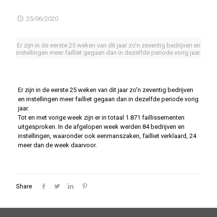
25/06/2020
Er zijn in de eerste 25 weken van dit jaar zo'n zeventig bedrijven en
instellingen meer failliet gegaan dan in dezelfde periode vorig jaar.
Er zijn in de eerste 25 weken van dit jaar zo'n zeventig bedrijven
en instellingen meer failliet gegaan dan in dezelfde periode vorig
jaar.
Tot en met vorige week zijn er in totaal 1.871 faillissementen
uitgesproken. In de afgelopen week werden 84 bedrijven en
instellingen, waaronder ook eenmanszaken, failliet verklaard, 24
meer dan de week daarvoor.
Share