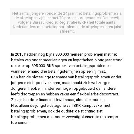
Het aantal jongeren onder de 24 jaar met betalingsproblemen is
de afgelopen vijf jaar met 70 procent toegenomen. Dat terwijl
volgens Bureau Krediet Registratie (BKR) het totale aantal
Nederlanders met betalingsproblemen de afgelopen jaren juist
afneemt.
In 2015 hadden nog bijna 800.000 mensen problemen met het
betalen van onder meer leningen en hypotheken. Vorig jaar stond
de teller op 695.000. BKR spreekt van betalingsproblemen
wanneer iemand drie betalingstermijnen op een rij mist.
BKR kan de plotselinge toename van betalingsproblemen onder
jongeren niet goed verklaren, maar maakt zich wel zorgen.
Jongeren hebben minder vermogen opgebouwd dan andere
leeftijdsgroepen en hebben vaker een flexibel arbeidscontract.
Ze zijn hierdoor financieel kwetsbaar, aldus het bureau.
Niet alleen de jongste categorie van BKR kampt vaker met
betalingsproblemen, ook de oudste: de stichting ziet
betalingsproblemen ook onder zeventigplussers in rap tempo
toenemen.