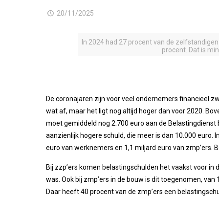
20/11/2025
In 2024 had 27 procent van de zelfstandigen
procent. Dat is mi
De coronajaren zijn voor veel ondernemers financieel z
wat af, maar het ligt nog altijd hoger dan voor 2020. 
moet gemiddeld nog 2.700 euro aan de Belastingdienst 
aanzienlijk hogere schuld, die meer is dan 10.000 euro. In
euro van werknemers en 1,1 miljard euro van zmp’ers. B
Bij zzp’ers komen belastingschulden het vaakst voor in d
was. Ook bij zmp’ers in de bouw is dit toegenomen, van 1
Daar heeft 40 procent van de zmp’ers een belastingschul