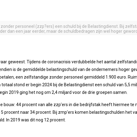
 zonder personeel (zzp?ers) een schuld bij de Belastingdienst. Bij zelf
nder dan een jaar eerder, maar de schuldbedragen zijn wel hoger gewor
waar geweest. Tijdens de coronacrisis verdubbelde het aantal zelfstand
Bovendien is de gemiddelde belastingschuld van de ondernemers hoger g
betalen, een zelfstandige zonder personeel gemiddeld 1.900 euro. Rui
 totaal stond er begin 2024 bij de Belastingdienst een schuld van 5,5 mil
egin 2019 ging het nog om 2,4 miljard voor de drie groepen samen.
e bouw: 44 procent van alle zzp’ers in die bedrijfstak heeft hiermee te 
5 procent naar 34 procent. Bij zmp’ers komen belastingschulden het vaa
d. In 2019 was dit nog 12 procent.