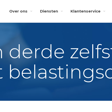
Over ons
Diensten
Klantenservice
n derde zelf
t belastings