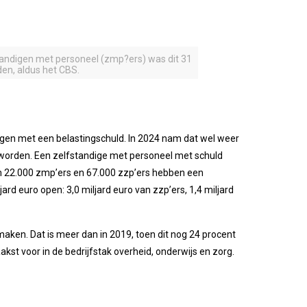
standigen met personeel (zmp?ers) was dit 31
den, aldus het CBS.
igen met een belastingschuld. In 2024 nam dat wel weer
eworden. Een zelfstandige met personeel met schuld
m 22.000 zmp’ers en 67.000 zzp’ers hebben een
jard euro open: 3,0 miljard euro van zzp’ers, 1,4 miljard
maken. Dat is meer dan in 2019, toen dit nog 24 procent
kst voor in de bedrijfstak overheid, onderwijs en zorg.