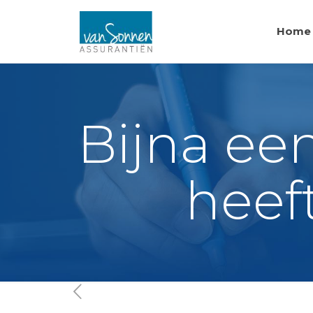
Home
Bijna ee
heef