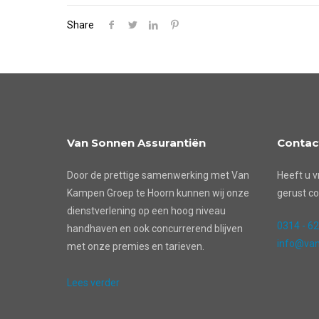
Share
Van Sonnen Assurantiën
Contac
Door de prettige samenwerking met Van
Heeft u v
Kampen Groep te Hoorn kunnen wij onze
gerust co
dienstverlening op een hoog niveau
0314 - 6
handhaven en ook concurrerend blijven
info@van
met onze premies en tarieven.
Lees verder