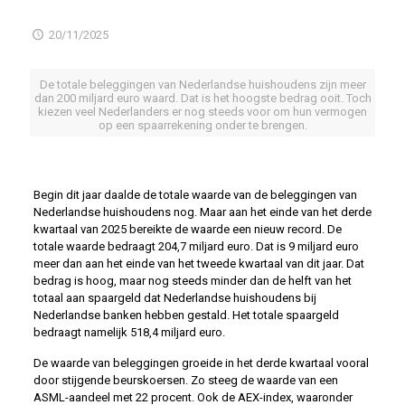
20/11/2025
De totale beleggingen van Nederlandse huishoudens zijn meer
dan 200 miljard euro waard. Dat is het hoogste bedrag ooit. Toch
kiezen veel Nederlanders er nog steeds voor om hun vermogen
op een spaarrekening onder te brengen.
Begin dit jaar daalde de totale waarde van de beleggingen van
Nederlandse huishoudens nog. Maar aan het einde van het derde
kwartaal van 2025 bereikte de waarde een nieuw record. De
totale waarde bedraagt 204,7 miljard euro. Dat is 9 miljard euro
meer dan aan het einde van het tweede kwartaal van dit jaar. Dat
bedrag is hoog, maar nog steeds minder dan de helft van het
totaal aan spaargeld dat Nederlandse huishoudens bij
Nederlandse banken hebben gestald. Het totale spaargeld
bedraagt namelijk 518,4 miljard euro.
De waarde van beleggingen groeide in het derde kwartaal vooral
door stijgende beurskoersen. Zo steeg de waarde van een
ASML-aandeel met 22 procent. Ook de AEX-index, waaronder