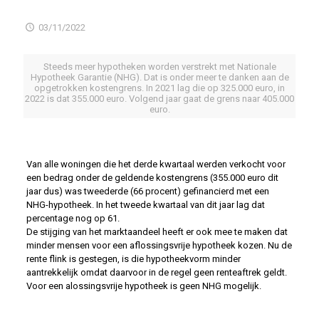
03/11/2022
Steeds meer hypotheken worden verstrekt met Nationale
Hypotheek Garantie (NHG). Dat is onder meer te danken aan de
opgetrokken kostengrens. In 2021 lag die op 325.000 euro, in
2022 is dat 355.000 euro. Volgend jaar gaat de grens naar 405.000
euro.
Van alle woningen die het derde kwartaal werden verkocht voor
een bedrag onder de geldende kostengrens (355.000 euro dit
jaar dus) was tweederde (66 procent) gefinancierd met een
NHG-hypotheek. In het tweede kwartaal van dit jaar lag dat
percentage nog op 61.
De stijging van het marktaandeel heeft er ook mee te maken dat
minder mensen voor een aflossingsvrije hypotheek kozen. Nu de
rente flink is gestegen, is die hypotheekvorm minder
aantrekkelijk omdat daarvoor in de regel geen renteaftrek geldt.
Voor een alossingsvrije hypotheek is geen NHG mogelijk.