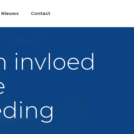
Nieuws
Contact
n invloed
e
eding