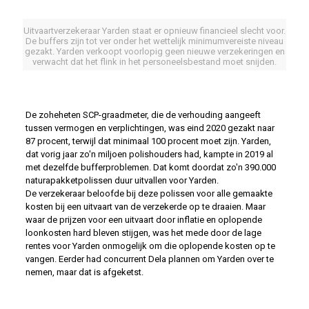
Uitvaartverzekeraar Yarden staat er opnieuw financieel slecht voor.
De buffers zijn tot ver onder het wettelijk minimumvereiste niveau
gezakt. Yarden verkoopt voorlopig geen nieuwe verzekeringen en
verwacht dat het flink in het personeelsbestand moet snijden.
De zoheheten SCP-graadmeter, die de verhouding aangeeft
tussen vermogen en verplichtingen, was eind 2020 gezakt naar
87 procent, terwijl dat minimaal 100 procent moet zijn. Yarden,
dat vorig jaar zo'n miljoen polishouders had, kampte in 2019 al
met dezelfde bufferproblemen. Dat komt doordat zo'n 390.000
naturapakketpolissen duur uitvallen voor Yarden.
De verzekeraar beloofde bij deze polissen voor alle gemaakte
kosten bij een uitvaart van de verzekerde op te draaien. Maar
waar de prijzen voor een uitvaart door inflatie en oplopende
loonkosten hard bleven stijgen, was het mede door de lage
rentes voor Yarden onmogelijk om die oplopende kosten op te
vangen. Eerder had concurrent Dela plannen om Yarden over te
nemen, maar dat is afgeketst.