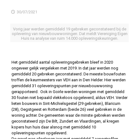
30/07/2021
Vorig jaar werden gemiddeld 19 gebreken geconstateerd bij de
oplevering van nieuwbouwwoningen. Dat meldt Vereniging Eigen
Huis na analyse van ruim 14.000 opleveringskeuringen.
Het gemiddeld aantal opleveringsgebreken bleef in 2020
ongeveer gelijk vergeleken met 2019. In dat jaar werden nog
gemiddeld 20 gebreken geconstateerd. De meeste bouwfouten
troffen de keurmeesters van VEH aan in Den Helder. Hier werden
gemiddeld 31 opleveringspunten per nieuwbouwwoning
gerapporteerd. Ook in Goirle werden woningen met gemiddeld
30 fouten niet bepaald vlekkeloos opgeleverd, aldus VEH. Verder
lieten bouwers in Sint-Michielsgestel (29 gebreken), Blaricum
(28), Oegstgeest en Rotterdam (beide 26) veel gebreken in de
woning achter. De gemeenten waar de minste gebreken werden
geconstateerd zijn De Bilt, Zundert en Vlaardingen, al kregen
kopers hun huis daar alsnog met gemiddeld 10
opleveringspunten opgeleverd.
De gevel was afgelopen jaar met gemiddeld 7 aangetroffen