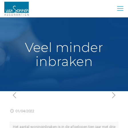
Veel minder
inbraken
01/04/2022
Het aantal woninginbraken is in de afgelopen tien jaar met drie