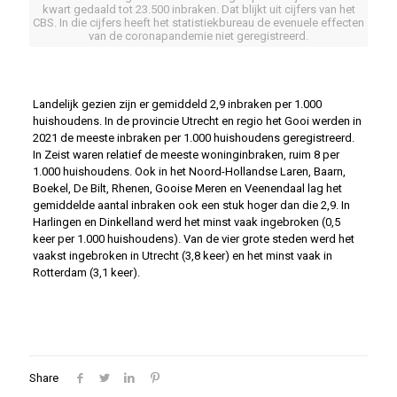
kwart gedaald tot 23.500 inbraken. Dat blijkt uit cijfers van het
CBS. In die cijfers heeft het statistiekbureau de evenuele effecten
van de coronapandemie niet geregistreerd.
Landelijk gezien zijn er gemiddeld 2,9 inbraken per 1.000
huishoudens. In de provincie Utrecht en regio het Gooi werden in
2021 de meeste inbraken per 1.000 huishoudens geregistreerd.
In Zeist waren relatief de meeste woninginbraken, ruim 8 per
1.000 huishoudens. Ook in het Noord-Hollandse Laren, Baarn,
Boekel, De Bilt, Rhenen, Gooise Meren en Veenendaal lag het
gemiddelde aantal inbraken ook een stuk hoger dan die 2,9. In
Harlingen en Dinkelland werd het minst vaak ingebroken (0,5
keer per 1.000 huishoudens). Van de vier grote steden werd het
vaakst ingebroken in Utrecht (3,8 keer) en het minst vaak in
Rotterdam (3,1 keer).
Share