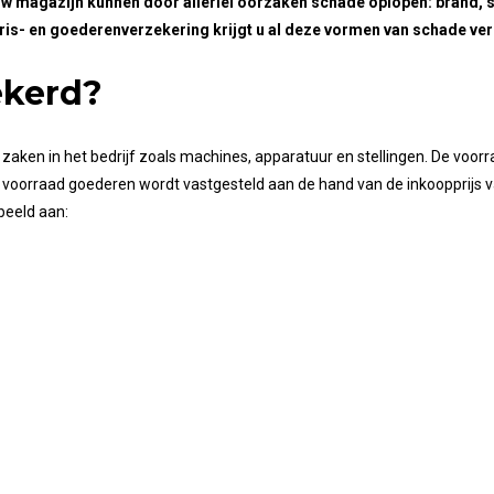
 uw magazijn kunnen door allerlei oorzaken schade oplopen: brand, 
aris- en goederenverzekering krijgt u al deze vormen van schade ve
ekerd?
 zaken in het bedrijf zoals machines, apparatuur en stellingen. De vo
voorraad goederen wordt vastgesteld aan de hand van de inkoopprijs 
beeld aan: