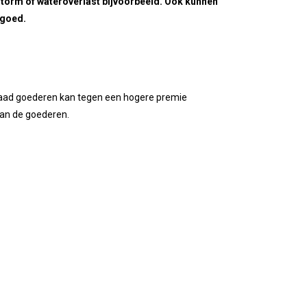
storm of wateroverlast bijvoorbeeld. Ook kunnen
rgoed.
orraad goederen kan tegen een hogere premie
van de goederen.