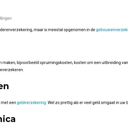
llingen
goederenverzekering, maar is meestal opgenomen in de
gebouwenverzeke
en maken, bijvoorbeeld opruimingskosten, kosten om een uitbreiding v
eeverzekeren.
en
n met een
geldverzekering
. Wel zo prettig als er veel geld omgaat in uw b
nica