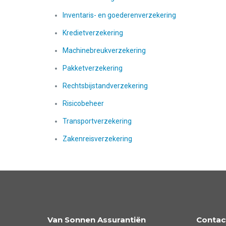
Inventaris- en goederenverzekering
Kredietverzekering
Machinebreukverzekering
Pakketverzekering
Rechtsbijstandverzekering
Risicobeheer
Transportverzekering
Zakenreisverzekering
Van Sonnen Assurantiën
Contac