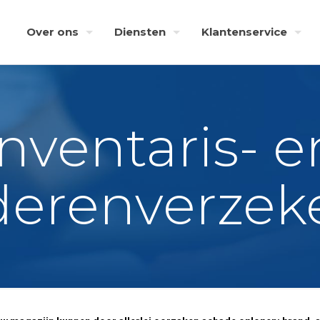
Over ons
Diensten
Klantenservice
Inventaris- e
erenverzek