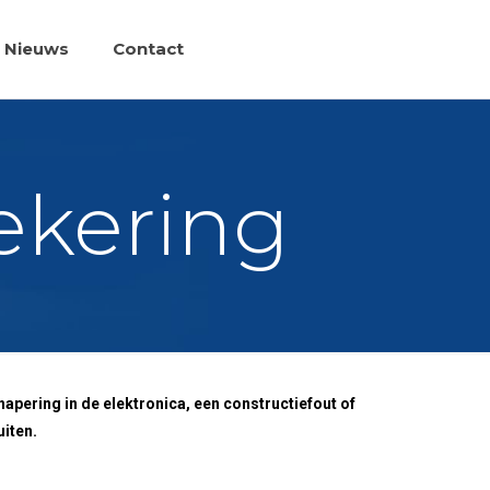
Nieuws
Contact
ekering
apering in de elektronica, een constructiefout of
iten.