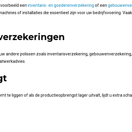
ijvoorbeeld een
inventaris- en goederenverzekering
of een
gebouwenver
machines of installaties die essentieel zijn voor uw bedrijfsvoering. V
 verzekeringen
 andere polissen zoals inventarisverzekering, gebouwenverzekering, e
aatwerkadvies.
gt
t te liggen of als de productieopbrengst lager uitvalt, lijdt u extra sc